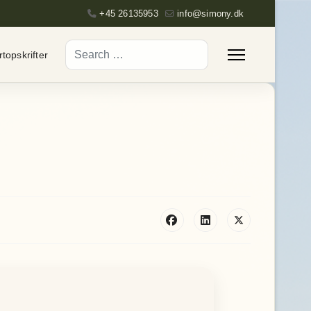
+45 26135953
info@simony.dk
Search
topskrifter