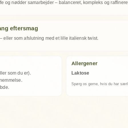
affe og nødder samarbejder – balanceret, kompleks og raffinere
ang eftersmag
 eller som afslutning med et lille italiensk twist.
Allergener
ller som du er).
Laktose
rnemmelse.
Spørg os gerne, hvis du har særl
ybde.