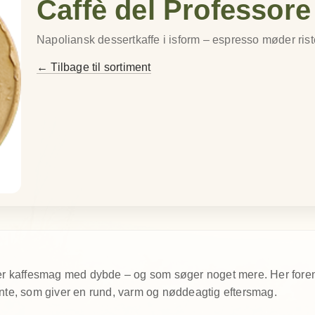
Caffè del Professore
Napoliansk dessertkaffe i isform – espresso møder rist
← Tilbage til sortiment
lsker kaffesmag med dybde – og som søger noget mere. Her for
te, som giver en rund, varm og nøddeagtig eftersmag.